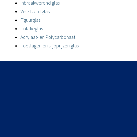
Inbraakwerend glas
Verzilverd glas
Figuurglas
Isolatieglas
Acrylaat- en Polycarbonaat
Toeslagen en slijpprijzen glas