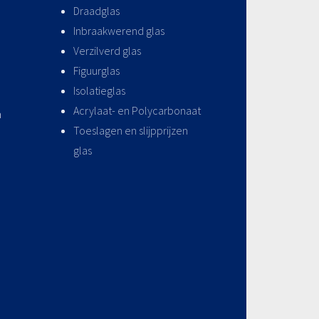
Draadglas
Inbraakwerend glas
Verzilverd glas
Figuurglas
Isolatieglas
Acrylaat- en Polycarbonaat
n
Toeslagen en slijpprijzen
glas