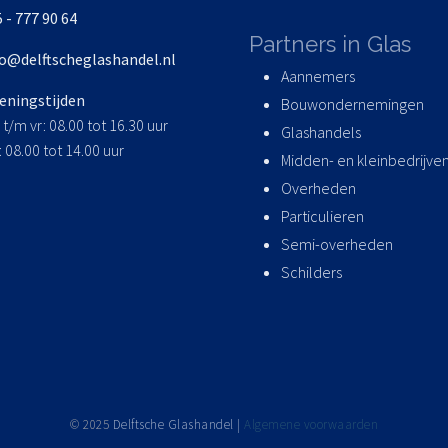
 - 777 90 64
Partners in Glas
fo@delftscheglashandel.nl
Aannemers
eningstijden
Bouwondernemingen
t/m vr: 08.00 tot 16.30 uur
Glashandels
: 08.00 tot 14.00 uur
Midden- en kleinbedrijve
Overheden
Particulieren
Semi-overheden
Schilders
© 2025
Delftsche Glashandel |
Algemene voorwaarden