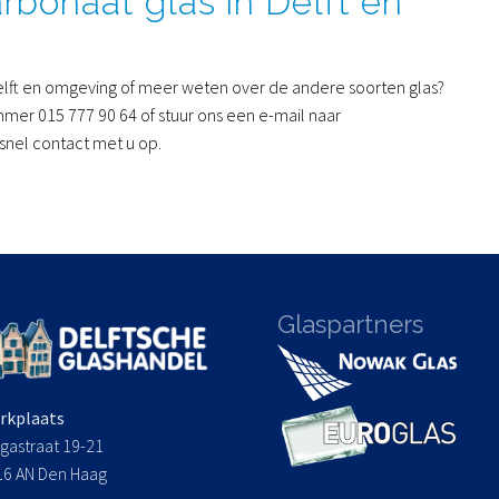
rbonaat glas in Delft en
Delft en omgeving of meer weten over de andere soorten glas?
mer 015 777 90 64 of stuur ons een e-mail naar
snel contact met u op.
Glaspartners
rkplaats
gastraat 19-21
16 AN Den Haag