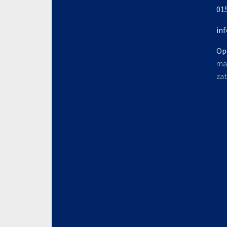
015
in
Op
ma 
zat