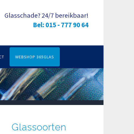
Glasschade? 24/7 bereikbaar!
Bel: 015 - 777 90 64
CT
WEBSHOP 365GLAS
Glassoorten