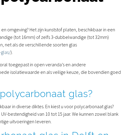
t en omgeving? Het zijn kunststof platen, beschikbaar in een
andige (tot 16mm) of zelfs 3-dubbelwandige (tot 32mm)
, net als de verschillende soorten glas
-glas/
).
ooral toegepast in open veranda’s en andere
oede isolatiewaarde en als veilige keuze, die bovendien goed
 polycarbonaat glas?
kbaar in diverse diktes. En kiest u voor polycarbonaat glas?
n UV-bestendigheid van 10 tot 15 jaar. We kunnen zowel blank
tige uitvoeringen leveren.