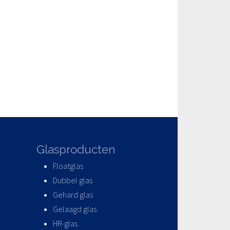
Glasproducten
Floatglas
Dubbel glas
Gehard glas
Gelaagd glas
HR-glas