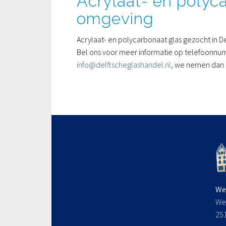
Acrylaat- en polyca
omgeving
Acrylaat- en polycarbonaat glas gezocht in 
Bel ons voor meer informatie op telefoonnum
info@delftscheglashandel.nl
, we nemen dan 
We
We
25